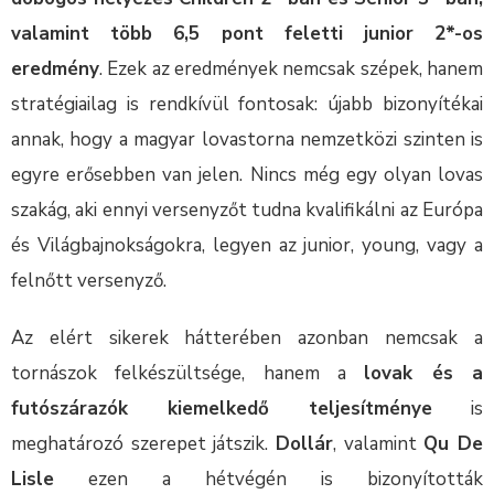
valamint több 6,5 pont feletti junior 2*-os
eredmény
. Ezek az eredmények nemcsak szépek, hanem
stratégiailag is rendkívül fontosak: újabb bizonyítékai
annak, hogy a magyar lovastorna nemzetközi szinten is
egyre erősebben van jelen. Nincs még egy olyan lovas
szakág, aki ennyi versenyzőt tudna kvalifikálni az Európa
és Világbajnokságokra, legyen az junior, young, vagy a
felnőtt versenyző.
Az elért sikerek hátterében azonban nemcsak a
tornászok felkészültsége, hanem a
lovak és a
futószárazók kiemelkedő teljesítménye
is
meghatározó szerepet játszik.
Dollár
, valamint
Qu De
Lisle
ezen a hétvégén is bizonyították