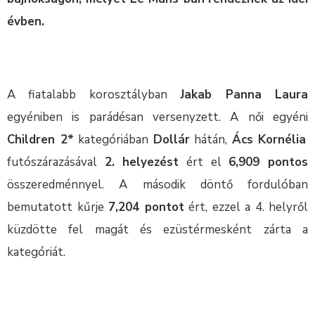
évben.
A fiatalabb korosztályban
Jakab Panna Laura
egyéniben is parádésan versenyzett. A női egyéni
Children 2*
kategóriában
Dollár
hátán,
Ács Kornélia
futószárazásával
2. helyezést
ért el
6,909 pontos
összeredménnyel. A második döntő fordulóban
bemutatott kűrje
7,204 pontot
ért, ezzel a 4. helyről
küzdötte fel magát és ezüstérmesként zárta a
kategóriát.