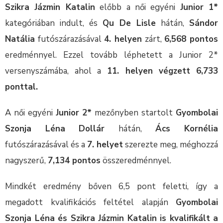
Szikra Jázmin Katalin
előbb a női egyéni
Junior 1*
kategóriában indult, és
Qu De Lisle
hátán,
Sándor
Natália
futószárazásával
4. helyen
zárt,
6,568 pontos
eredménnyel. Ezzel tovább léphetett a Junior 2*
versenyszámába, ahol a
11. helyen végzett
6,733
ponttal.
A női egyéni
Junior 2*
mezőnyben startolt
Gyombolai
Szonja Léna
Dollár
hátán,
Ács Kornélia
futószárazásával és a
7. helyet
szerezte meg, méghozzá
nagyszerű,
7,134 pontos
összeredménnyel.
Mindkét eredmény bőven 6,5 pont feletti, így a
megadott kvalifikációs feltétel alapján
Gyombolai
Szonja Léna és Szikra Jázmin Katalin is kvalifikált a