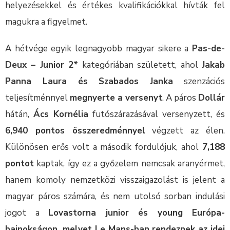
helyezésekkel és értékes kvalifikációkkal hívták fel
magukra a figyelmet.
A hétvége egyik legnagyobb magyar sikere a
Pas-de-
Deux – Junior 2*
kategóriában született, ahol
Jakab
Panna Laura és Szabados Janka
szenzációs
teljesítménnyel
megnyerte a versenyt
. A páros
Dollár
hátán,
Ács Kornélia
futószárazásával versenyzett, és
6,940 pontos összeredménnyel
végzett az élen.
Különösen erős volt a második fordulójuk, ahol
7,188
pontot
kaptak, így ez a győzelem nemcsak aranyérmet,
hanem komoly nemzetközi visszaigazolást is jelent a
magyar páros számára, és nem utolsó sorban indulási
jogot a
Lovastorna junior és young Európa-
bajnokságon, melyet Le Mans-ban rendeznek az idei