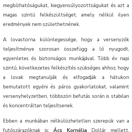
megbízhatóságukat, kiegyensúlyozottságukat és azt a
magas szintű felkészültséget, amely nélkül ilyen
eredmények nem születhetnének.
A lovastorna különlegessége, hogy a versenyzők
teljesítménye szorosan összefügg a ló nyugodt,
egyenletes és biztonságos munkájával. Több év napi
szintű, következetes felkészítés szükséges ahhoz, hogy
a lovak megtanulják és elfogadják a hátukon
bemutatott egyéni és páros gyakorlatokat, valamint
versenyhelyzetben, többszöri befutás során is stabilan
és koncentráltan teljesítsenek.
Ebben a munkában nélkülözhetetlen szerepük van a
futószárazóknak is:
Ács Kornélia
Dollár mellett,