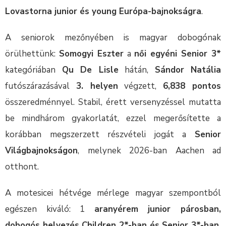
Lovastorna junior és young Európa-bajnokságra
.
A seniorok mezőnyében is magyar dobogónak
örülhettünk:
Somogyi Eszter
a
női egyéni Senior 3*
kategóriában
Qu De Lisle
hátán,
Sándor Natália
futószárazásával
3. helyen
végzett,
6,838 pontos
összeredménnyel. Stabil, érett versenyzéssel mutatta
be mindhárom gyakorlatát, ezzel megerősítette a
korábban megszerzett részvételi jogát a
Senior
Világbajnokságon
, melynek 2026-ban Aachen ad
otthont.
A motesicei hétvége mérlege magyar szempontból
egészen kiváló: 1
aranyérem junior párosban,
dobogós helyezés Children 2*-ban és Senior 3*-ban,