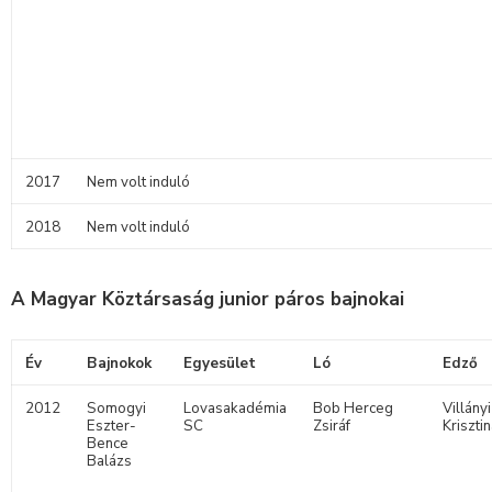
2017
Nem volt induló
2018
Nem volt induló
A Magyar Köztársaság junior páros bajnokai
Év
Bajnokok
Egyesület
Ló
Edző
2012
Somogyi
Lovasakadémia
Bob Herceg
Villányi
Eszter-
SC
Zsiráf
Kriszti
Bence
Balázs