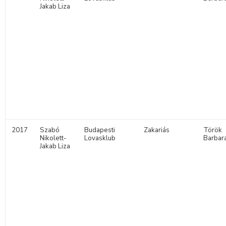
Jakab Liza
2017
Szabó
Budapesti
Zakariás
Török
Nikolett-
Lovasklub
Barbar
Jakab Liza