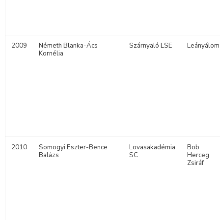
2009
Németh Blanka-Ács
Szárnyaló LSE
Leányálom
Kornélia
2010
Somogyi Eszter-Bence
Lovasakadémia
Bob
Balázs
SC
Herceg
Zsiráf