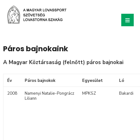
Páros bajnokaink
A Magyar Köztársaság (felnőtt) páros bajnokai
Év
Páros bajnokok
Egyesület
Ló
2008
Namenyi Natalie-Pongrácz
MPKSZ
Bakardi
Liliann