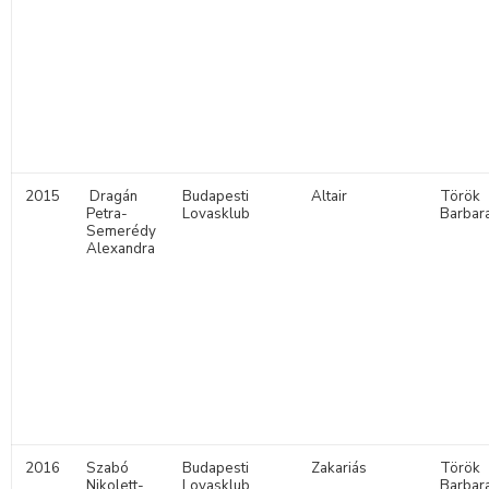
2015
Dragán
Budapesti
Altair
Török
Petra-
Lovasklub
Barbar
Semerédy
Alexandra
2016
Szabó
Budapesti
Zakariás
Török
Nikolett-
Lovasklub
Barbar