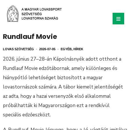
Rundlauf Movie
LOVAS SZÖVETSÉG
•
2026-07-05
•
EGYÉB
,
HÍREK
2026. június 27–28-án Kápolnásnyék adott otthont a
Rundlauf Movie edzőtábornak, amely különleges és
hiánypótló lehetőséget biztosított a magyar
lovastornászok számára. A tábor kiemelt jelentőségét
az adta, hogy a hazai versenyzők első alkalommal
próbálhatták ki Magyarországon ezt a rendkívül
speciális edzőeszközt.
A Rundlauf Movie lényege, hogy a ló vágtáját imitálva