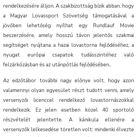
rendelkezésére álljon. A szakbizottság bízik abban, hogy
a Magyar Lovassport Szövetség támogatásával a
jövőben lehetőség nyílhat egy Rundlauf Movie
beszerzésére, amely hosszú távon jelentős szakmai
segítséget nyújtana a hazai lovastorna fejlődéséhez, a
nyugat európai csapatok tudásszintéhez való
felzárkózásban és az utánpótlás fejlődésében..
Az edzőtábor további nagy előnye volt, hogy azon
valamennyi olyan egyesület részt tudott venni, amely
versenyzői licenccel rendelkező lovastornászokkal
rendelkezik. Ez jelen esetben közel 40 sportoló
részvételét jelentette. A kánikula ellenére a
versenyzők lelkesedése töretlen volt: mindenki élvezte