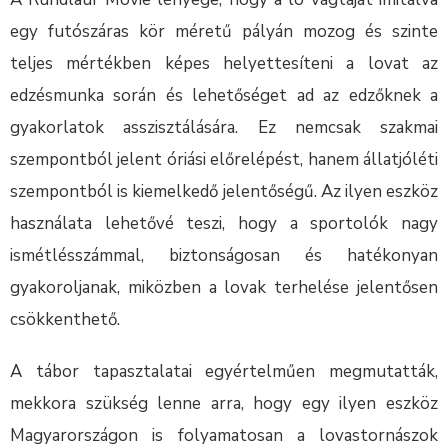
egy futószáras kör méretű pályán mozog és szinte
teljes mértékben képes helyettesíteni a lovat az
edzésmunka során és lehetőséget ad az edzőknek a
gyakorlatok asszisztálására. Ez nemcsak szakmai
szempontból jelent óriási előrelépést, hanem állatjóléti
szempontból is kiemelkedő jelentőségű. Az ilyen eszköz
használata lehetővé teszi, hogy a sportolók nagy
ismétlésszámmal, biztonságosan és hatékonyan
gyakoroljanak, miközben a lovak terhelése jelentősen
csökkenthető.
A tábor tapasztalatai egyértelműen megmutatták,
mekkora szükség lenne arra, hogy egy ilyen eszköz
Magyarországon is folyamatosan a lovastornászok