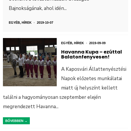
Bajnokságának, ahol idén
...
EGYÉB
,
HÍREK
•
2019-10-07
EGYÉB
,
HÍREK
•
2019-09-09
Havanna Kupa – ezúttal
Balatonfenyvesen!
A Kaposvári Állattenyésztési
Napok előzetes munkálatai
miatt új helyszínt kellett
találni a hagyományosan szeptember elején
megrendezett Havanna
...
BŐVEBBEN →