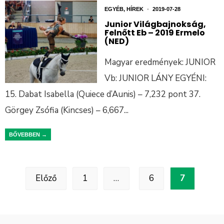
EGYÉB
,
HÍREK
•
2019-07-28
Junior Világbajnokság,
Felnőtt Eb – 2019 Ermelo
(NED)
Magyar eredmények: JUNIOR
Vb: JUNIOR LÁNY EGYÉNI:
15. Dabat Isabella (Quiece d’Aunis) – 7,232 pont 37.
Görgey Zsófia (Kincses) – 6,667
...
BŐVEBBEN →
Előző
1
…
6
7