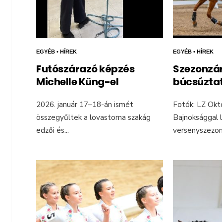
EGYÉB
•
HÍREK
EGYÉB
•
HÍREK
Futószárazó képzés
Szezonzár
Michelle Küng-el
búcsúzta
2026. január 17–18-án ismét
Fotók: LZ Okt
összegyűltek a lovastorna szakág
Bajnoksággal l
edzői és
...
versenyszezon