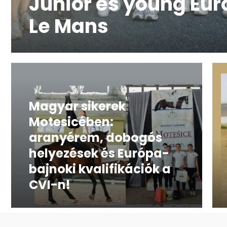
Junior és young Eu
Le Mans
Magyar sikerek
Motesicében:
aranyérem, dobogós
helyezések és Európa-
bajnoki kvalifikációk a
CVI-n!