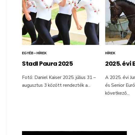
EGYÉB
•
HÍREK
HÍREK
Stadl Paura 2025
2025. évi 
Fotó: Daniel Kaiser 2025. július 31 –
A 2025. évi Ju
augusztus 3 között rendezték a
...
és Senior Eur
következő
...