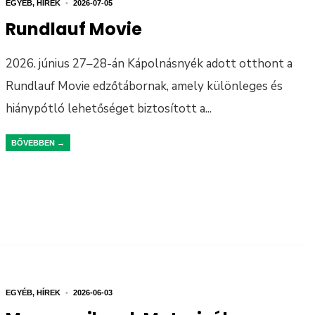
EGYÉB
,
HÍREK
•
2026-07-05
Rundlauf Movie
2026. június 27–28-án Kápolnásnyék adott otthont a
Rundlauf Movie edzőtábornak, amely különleges és
hiánypótló lehetőséget biztosított a
...
BŐVEBBEN →
EGYÉB
,
HÍREK
•
2026-06-03