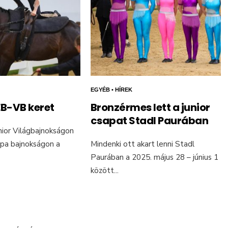
EGYÉB
•
HÍREK
EB-VB keret
Bronzérmes lett a junior
csapat Stadl Paurában
nior Világbajnokságon
ópa bajnokságon a
Mindenki ott akart lenni Stadl
Paurában a 2025. május 28 – június 1
között
...