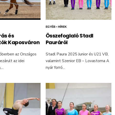
EGYÉB
•
HÍREK
ás és
Összefoglaló Stadl
tók Kaposváron
Pauráról
óberben az Országos
Stadl Paura 2025 Junior és U21 VB,
ezárult az idei
valamint Szenior EB – Lovastorna A
,
...
nyár forró
...