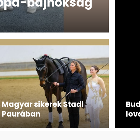
rópa-bajnokság
Magyar sikerek Stadl
Bud
Paurában
lov