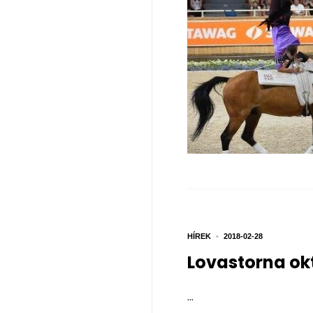
HÍREK
•
2018-02-28
Lovastorna ok
...