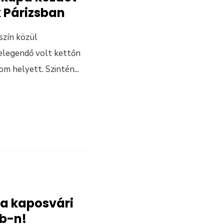
k Párizsban
szín közül
 elegendő volt kettőn
om helyett. Szintén
...
 a kaposvári
Eb-n!