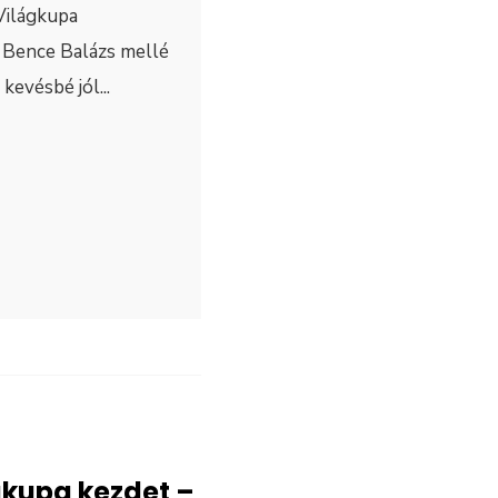
 Világkupa
 Bence Balázs mellé
i kevésbé jól
...
gkupa kezdet –