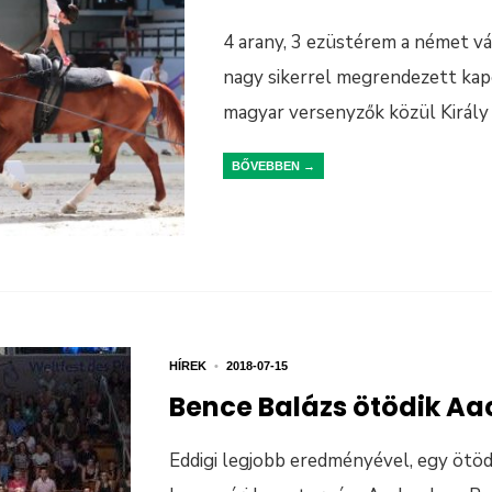
4 arany, 3 ezüstérem a német v
nagy sikerrel megrendezett kapo
magyar versenyzők közül Király
BŐVEBBEN →
HÍREK
•
2018-07-15
Bence Balázs ötödik A
Eddigi legjobb eredményével, egy ötödi