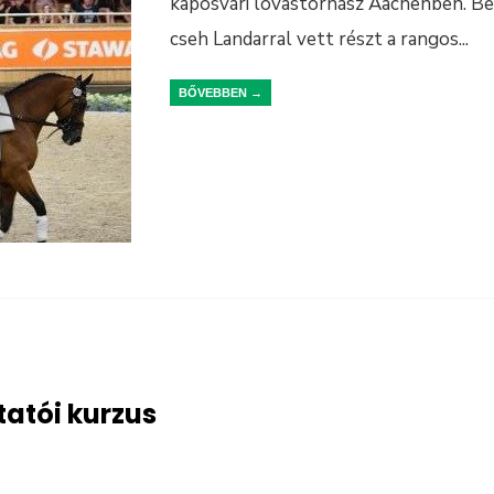
kaposvári lovastornász Aachenben. Be
cseh Landarral vett részt a rangos
...
BŐVEBBEN →
tatói kurzus