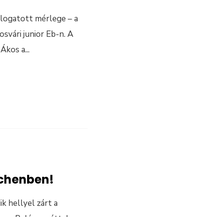
álogatott mérlege – a
svári junior Eb-n. A
 Ákos a
...
achenben!
k hellyel zárt a