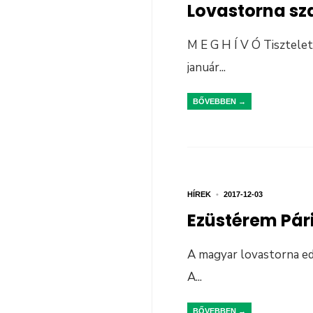
Lovastorna sz
M E G H Í V Ó Tisztele
január
...
BŐVEBBEN →
HÍREK
•
2017-12-03
Ezüstérem Pári
A magyar lovastorna edd
A
...
BŐVEBBEN →