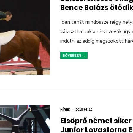
Bence Balázs ötödi
Idén tehát mindössze négy hely
választhattak a résztvevők, így
indulni az eddig megszokott hár
BŐVEBBEN →
HÍREK
•
2018-08-10
Elsöprő német siker
Junior Lovastorna 