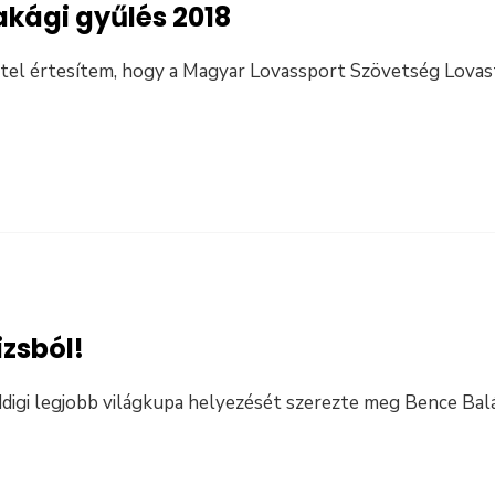
akági gyűlés 2018
ttel értesítem, hogy a Magyar Lovassport Szövetség Lova
zsból!
igi legjobb világkupa helyezését szerezte meg Bence Baláz