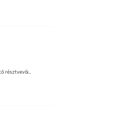
tő résztvevői
...